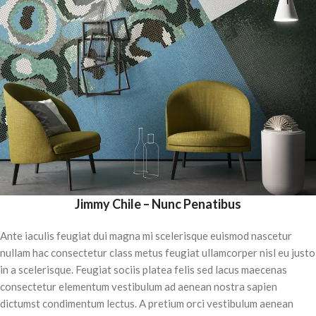
Jimmy Chile – Nunc Penatibus
Ante iaculis feugiat dui magna mi scelerisque euismod nascetur
nullam hac consectetur class metus feugiat ullamcorper nisl eu justo
in a scelerisque. Feugiat sociis platea felis sed lacus maecenas
consectetur elementum vestibulum ad aenean nostra sapien
dictumst condimentum lectus. A pretium orci vestibulum aenean