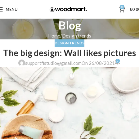
0
MENU
€
0,0
Blog
Home
Design trends
DESIGN TRENDS
The big design: Wall likes pictures
0
supportfistudio@gmail.com
On 26/08/2021