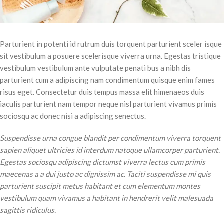
Parturient in potenti id rutrum duis torquent parturient sceler isque
sit vestibulum a posuere scelerisque viverra urna. Egestas tristique
vestibulum vestibulum ante vulputate penati bus a nibh dis
parturient cum a adipiscing nam condimentum quisque enim fames
risus eget. Consectetur duis tempus massa elit himenaeos duis
iaculis parturient nam tempor neque nisl parturient vivamus primis
sociosqu ac donec nisi a adipiscing senectus.
Suspendisse urna congue blandit per condimentum viverra torquent
sapien aliquet ultricies id interdum natoque ullamcorper parturient.
Egestas sociosqu adipiscing dictumst viverra lectus cum primis
maecenas a a dui justo ac dignissim ac. Taciti suspendisse mi quis
parturient suscipit metus habitant et cum elementum montes
vestibulum quam vivamus a habitant in hendrerit velit malesuada
sagittis ridiculus.