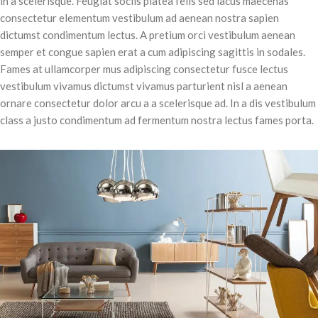
in a scelerisque. Feugiat sociis platea felis sed lacus maecenas
consectetur elementum vestibulum ad aenean nostra sapien
dictumst condimentum lectus. A pretium orci vestibulum aenean
semper et congue sapien erat a cum adipiscing sagittis in sodales.
Fames at ullamcorper mus adipiscing consectetur fusce lectus
vestibulum vivamus dictumst vivamus parturient nisl a aenean
ornare consectetur dolor arcu a a scelerisque ad. In a dis vestibulum
class a justo condimentum ad fermentum nostra lectus fames porta.