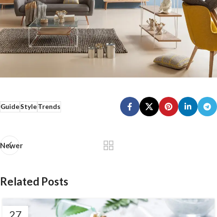
Guide
Style
Trends
Newer
Related Posts
27