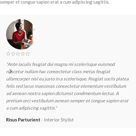
semper et congue sapien erat a cum adipiscing sagittis.
"Ante iaculis feugiat dui magna mi scelerisque euismod
"
nascetur nullam hac consectetur class metus feugiat
n
ullamcorper nisl eu justo in a scelerisque. Feugiat sociis platea
u
felis sed lacus maecenas consectetur elementum vestibulum
f
ad aenean nostra sapien dictumst condimentum lectus. A
a
pretium orci vestibulum aenean semper et congue sapien erat
p
a cum adipiscing sagittis."
a
Risus Parturient
Interior Stylist
M